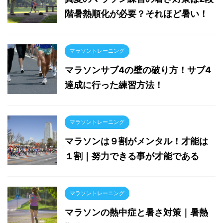
マラソントレーニング
マラソンは９割がメンタル！才能は
１割｜努力できる事が才能である
マラソントレーニング
マラソンの熱中症と暑さ対策｜暑熱
順化のすすめ
PREV
マラソン練習におすすめアプリ５選！これさえ入れて
おけばOK
NEXT
マラソン大会の前泊はエントリー時に予約するべし｜
宿泊の裏技