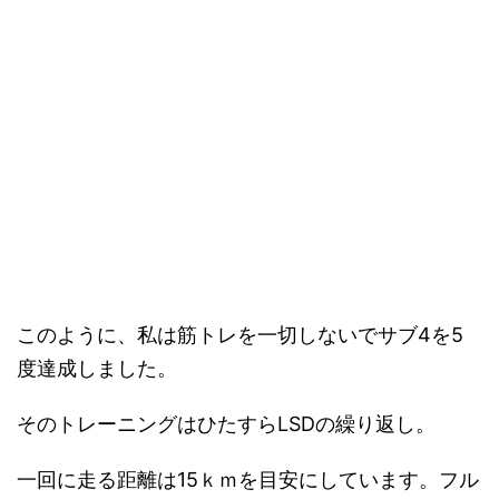
このように、私は筋トレを一切しないでサブ4を5
度達成しました。
そのトレーニングはひたすらLSDの繰り返し。
一回に走る距離は15ｋｍを目安にしています。フル
マラソン前は20ｋｍまで伸ばします。
長く走る事はそれだけで長時間の筋トレをしている
ようなもので自然と動きに必要な筋力はついていき
ます。