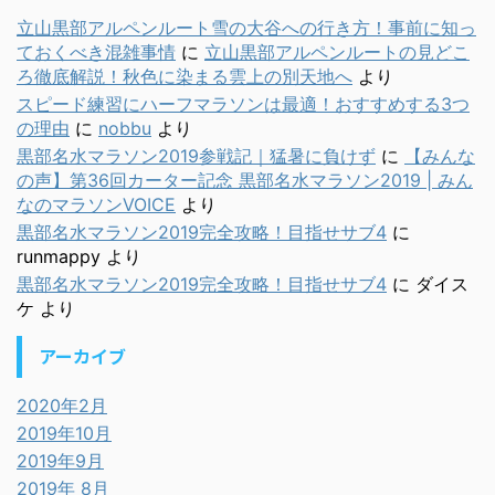
立山黒部アルペンルート雪の大谷への行き方！事前に知っ
ておくべき混雑事情
に
立山黒部アルペンルートの見どこ
ろ徹底解説！秋色に染まる雲上の別天地へ
より
スピード練習にハーフマラソンは最適！おすすめする3つ
の理由
に
nobbu
より
黒部名水マラソン2019参戦記｜猛暑に負けず
に
【みんな
の声】第36回カーター記念 黒部名水マラソン2019 | みん
なのマラソンVOICE
より
黒部名水マラソン2019完全攻略！目指せサブ4
に
runmappy
より
黒部名水マラソン2019完全攻略！目指せサブ4
に
ダイス
ケ
より
アーカイブ
2020年2月
2019年10月
2019年9月
2019年 8月