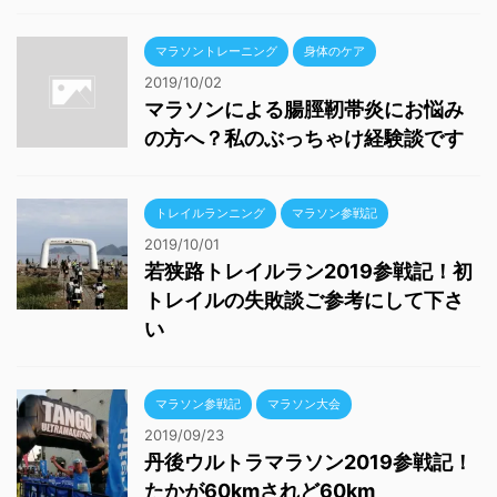
マラソントレーニング
身体のケア
2019/10/02
マラソンによる腸脛靭帯炎にお悩み
の方へ？私のぶっちゃけ経験談です
トレイルランニング
マラソン参戦記
2019/10/01
若狭路トレイルラン2019参戦記！初
トレイルの失敗談ご参考にして下さ
い
マラソン参戦記
マラソン大会
2019/09/23
丹後ウルトラマラソン2019参戦記！
たかが60kmされど60km