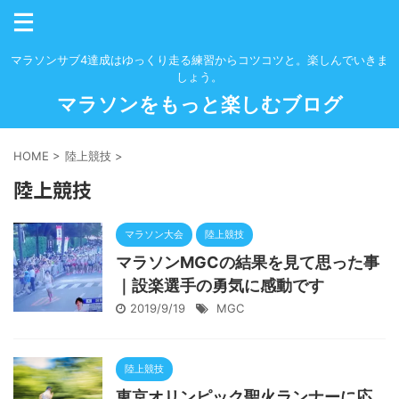
マラソンサブ4達成はゆっくり走る練習からコツコツと。楽しんでいきま
しょう。
マラソンをもっと楽しむブログ
HOME
>
陸上競技
>
陸上競技
マラソン大会
陸上競技
マラソンMGCの結果を見て思った事
｜設楽選手の勇気に感動です
2019/9/19
MGC
陸上競技
東京オリンピック聖火ランナーに応