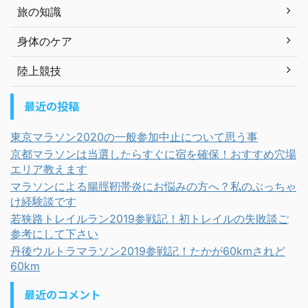
旅の知識
身体のケア
陸上競技
最近の投稿
東京マラソン2020の一般参加中止について思う事
京都マラソンは当選したらすぐに宿を確保！おすすめ穴場
エリア教えます
マラソンによる腸脛靭帯炎にお悩みの方へ？私のぶっちゃ
け経験談です
若狭路トレイルラン2019参戦記！初トレイルの失敗談ご
参考にして下さい
丹後ウルトラマラソン2019参戦記！たかが60kmされど
60km
最近のコメント