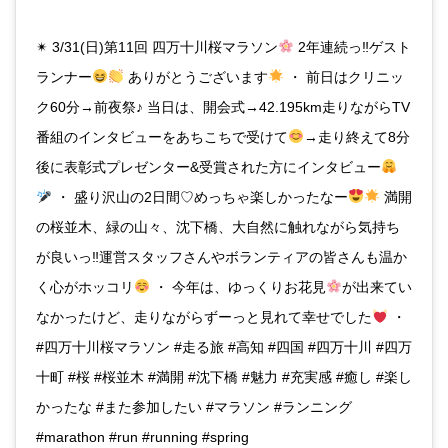
✴︎ 3/31(日)第11回 四万十川桜マラソン
2年連続っ‼︎ゲスト
ランナー
ありがとうございます
・ 前日はクリニッ
ク60分→前夜祭♪ 当日は、開会式→42.195km走りながらTV
番組のインタビューをあちこちで受けて
→走り終えて8分
後に表彰式プレゼンター&受賞された方にインタビュー
・ 盛り沢山の2日間♡めっちゃ楽しかったなー
満開
の桜並木、緑の山々、沈下橋、大自然に触れながら気持ち
が良いっ‼︎運営スタッフさんやボランティアの皆さんも温か
く心がホッコリ
・ 今年は、ゆっくりお花見
が出来てい
なかったけど、走りながらずーっと見れて幸せでした
・
#四万十川桜マラソン #走る旅 #高知 #四国 #四万十川 #四万
十町 #桜 #桜並木 #満開 #沈下橋 #魅力 #充実感 #癒し #楽し
かったな #また参加したい #マラソン #ランニング
#marathon #run #running #spring