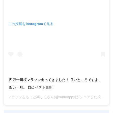
この投稿をInstagramで見る
四万十川桜マラソン走ってきました！ 良いところですよ、
四万十町。 自己ベスト更新!
マラソンをもっと楽しく
さん(@runmappy)がシェアした投稿 -
20