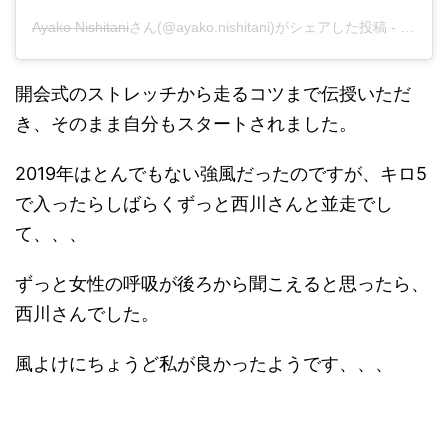
Ayako Nishitani
さん(@ayako.nishitani)がシェアした投稿 -
2019
開会式のストレッチから走るコツまで伝授いただ
き、そのまま自分もスタートされました。
2019年はとんでもない強風だったのですが、キロ5
で入ったらしばらくずっと西川さんと並走でし
て、、、
ずっと女性の呼吸が後ろから聞こえると思ったら、
西川さんでした。
風よけにちょうど私が良かったようです、、、