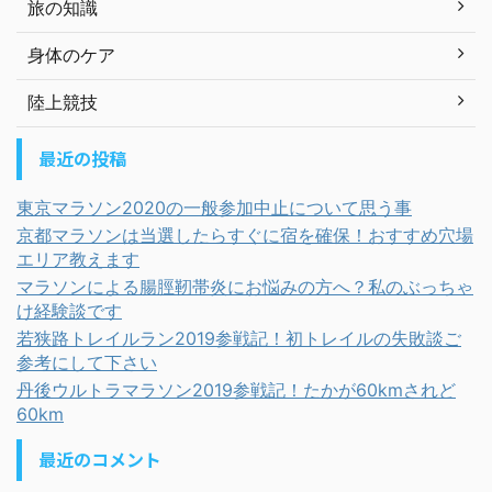
旅の知識
身体のケア
陸上競技
最近の投稿
東京マラソン2020の一般参加中止について思う事
京都マラソンは当選したらすぐに宿を確保！おすすめ穴場
エリア教えます
マラソンによる腸脛靭帯炎にお悩みの方へ？私のぶっちゃ
け経験談です
若狭路トレイルラン2019参戦記！初トレイルの失敗談ご
参考にして下さい
丹後ウルトラマラソン2019参戦記！たかが60kmされど
60km
最近のコメント