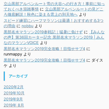
立山黒部アルペンルート雪の大谷への行き方！事前に知っ
ておくべき混雑事情
に
立山黒部アルペンルートの見どこ
ろ徹底解説！秋色に染まる雲上の別天地へ
より
スピード練習にハーフマラソンは最適！おすすめする3つ
の理由
に
nobbu
より
黒部名水マラソン2019参戦記｜猛暑に負けず
に
【みんな
の声】第36回カーター記念 黒部名水マラソン2019 | みん
なのマラソンVOICE
より
黒部名水マラソン2019完全攻略！目指せサブ4
に
runmappy
より
黒部名水マラソン2019完全攻略！目指せサブ4
に
ダイス
ケ
より
アーカイブ
2020年2月
2019年10月
2019年9月
2019年 8月