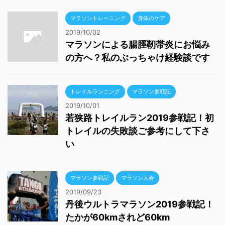
マラソントレーニング
身体のケア
2019/10/02
マラソンによる腸脛靭帯炎にお悩み
の方へ？私のぶっちゃけ経験談です
トレイルランニング
マラソン参戦記
2019/10/01
若狭路トレイルラン2019参戦記！初
トレイルの失敗談ご参考にして下さ
い
マラソン参戦記
マラソン大会
2019/09/23
丹後ウルトラマラソン2019参戦記！
たかが60kmされど60km